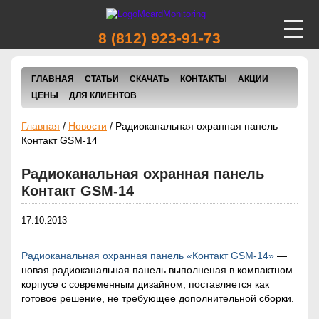
8 (812) 923-91-73
ВИДЕОНАБЛЮДЕНИЕ
ГЛАВНАЯ
СТАТЬИ
СКАЧАТЬ
КОНТАКТЫ
АКЦИИ
АВТОТРАНСПОРТА
ФОРМА ЗАКАЗА ТОВАРА
ЦЕНЫ
ДЛЯ КЛИЕНТОВ
ФОРМА ЗАКАЗА ТОВАРА
Обязательное заполнение полей
Главная
/
Новости
/
Радиоканальная охранная панель
отмеченных звездочкой
Обязательное заполнение полей
Контакт GSM-14
ВИДЕОНАБЛЮДЕНИЕ
отмеченных звездочкой
ПОМЕЩЕНИЙ И УЛИЦ
Радиоканальная охранная панель
нтроль
Контакт GSM-14
асхода
оплива
17.10.2013
ПРОГРАММЫ
СЛЕЖЕНИЯ
Радиоканальная охранная пан
ель «Контакт GSM-14»
—
новая радиоканальная панель выполненая в компактном
корпусе с современным дизайном, поставляется как
готовое решение, не требующее дополнительной сборки.
СИСТЕМЫ СЛЕЖЕНИЯ