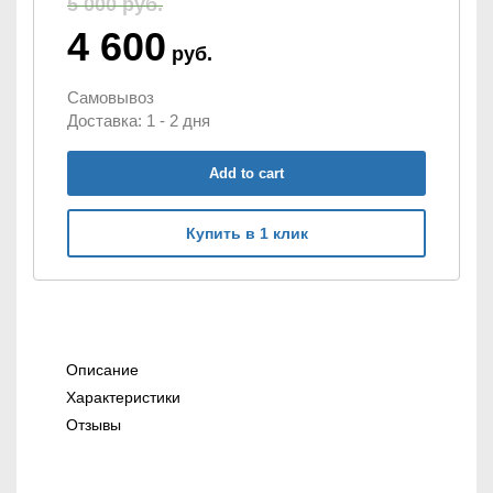
5 000
руб.
4 600
руб.
ВИДЕОНАБЛЮДЕНИЕ НА
Самовывоз
ТРАНСПОРТЕ
Доставка: 1 - 2 дня
Add to cart
СИСТЕМЫ
ФОРМА ЗАКАЗА ТОВАРА
МОНИТОРИНГА
Купить в 1 клик
ФОРМА ЗАКАЗА ТОВАРА
ТРАНСПОРТА
Обязательное заполнение полей
отмеченных звездочкой
Обязательное заполнение полей
отмеченных звездочкой
ГОТОВЫЕ РЕШЕНИЯ
нтроль
Описание
асхода
Характеристики
оплива
Отзывы
УСЛУГИ