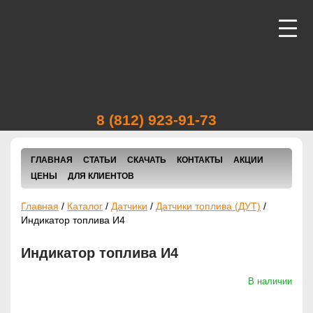
ВИДЕОНАБЛЮДЕНИЕ
АВТОТРАНСПОРТА
8 (812) 923-91-73
ВИДЕОНАБЛЮДЕНИЕ
ГЛАВНАЯ
СТАТЬИ
СКАЧАТЬ
КОНТАКТЫ
АКЦИИ
ПОМЕЩЕНИЙ И УЛИЦ
ЦЕНЫ
ДЛЯ КЛИЕНТОВ
Главная
/
Каталог
/
Датчики
/
Датчики топлива (ДУТ)
/
ПРОГРАММЫ
Индикатор топлива И4
СЛЕЖЕНИЯ
Индикатор топлива И4
В наличии
СИСТЕМЫ СЛЕЖЕНИЯ