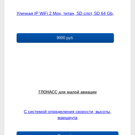
Уличная IP WiFi 2 Mpx, титан, SD слот, SD 64 Gb,
9000 руб.
ГЛОНАСС для малой авиации
С системой определения скорости, высоты,
маршрута