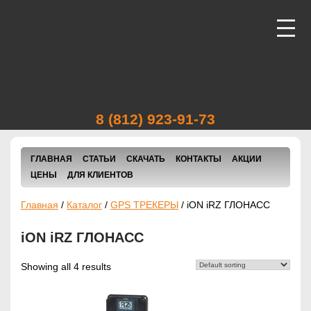
ВИДЕОНАБЛЮДЕНИЕ
АВТОТРАНСПОРТА
8 (812) 923-91-73
ВИДЕОНАБЛЮДЕНИЕ
ГЛАВНАЯ
СТАТЬИ
СКАЧАТЬ
КОНТАКТЫ
АКЦИИ
ПОМЕЩЕНИЙ И УЛИЦ
ЦЕНЫ
ДЛЯ КЛИЕНТОВ
ФОРМА ЗАКАЗА ТОВАРА
ФОРМА ЗАКАЗА ТОВАРА
Главная
/
Каталог
/
GPS ТРЕКЕРЫ
/
iON iRZ ГЛОНАСС
Обязательное заполнение полей
ПРОГРАММЫ
отмеченных звездочкой
Обязательное заполнение полей
iON iRZ ГЛОНАСС
СЛЕЖЕНИЯ
отмеченных звездочкой
нтроль
Showing all 4 results
асхода
СИСТЕМЫ СЛЕЖЕНИЯ
оплива