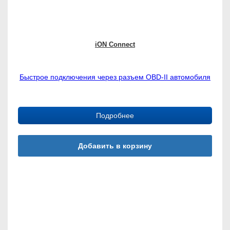
обработку персональных данных
ВИДЕОНАБЛЮДЕНИЕ НА
iON Connect
ТРАНСПОРТЕ
Быстрое подключения через разъем OBD-II автомобиля
СИСТЕМЫ
МОНИТОРИНГА
Подробнее
ТРАНСПОРТА
Добавить в корзину
ГОТОВЫЕ РЕШЕНИЯ
УСЛУГИ