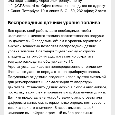
или подать заявку через электронную почту
согласие на обработку моих
info@GPSmcard.ru. Офис компании находится по адресу:
персональных данных в соответствии
ько для
г. Санкт-Петербург, 10-я линия В. О., 59, 232 офис; 2 этаж.
с законом №152-ФЗ «О персональных
лиц и
данных» от 27.07.2006 и принимаю
ВИДЕОНАБЛЮДЕНИЕ НА
ивидуальных
условия
Соглашения на обработку
Беспроводные датчики уровня топлива
ТРАНСПОРТЕ
дпринимателей)
персональных данных
Для правильной работы авто необходимо, чтобы
Ставя отметку, я даю свое согласие на
количество и качество топлива соответствовало нагрузке
работку моих персональных данных в
на двигатель. Определить объем и уровень горючего с
соответствии с законом №152-ФЗ «О
СИСТЕМЫ
высокой точностью позволяет беспроводной датчик
ерсональных данных» от 27.07.2006 и
уровня топлива. Благодаря тщательному контролю
принимаю условия
Соглашения на
МОНИТОРИНГА
владельцу автомобиля удастся заметно сократить
обработку персональных данных
ТРАНСПОРТА
текущие расходы на обслуживание ТС.
Агрегат устанавливается непосредственно в топливном
баке, а все данные передаются на приборную панель.
Полученные от датчика сведения используются системой
ГОТОВЫЕ РЕШЕНИЯ
для регулирования и нормализации температуры
двигателя. Установить датчик можно в любом автомобиле,
поскольку в комплекте прилагается трубка нужной длины.
Датчики представлены устройствами с аналоговым или
УСЛУГИ
цифровым сигналом, которые четко определяют уровень
топлива при его снижении. В ассортименте нашей
компании вы найдете огромный выбор различных