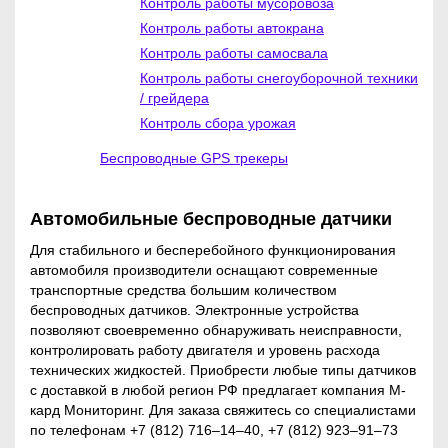
Контроль работы мусоровоза
ФОРМА ЗАКАЗА ТОВАРА
Контроль работы автокрана
ФОРМА ЗАКАЗА ТОВАРА
Контроль работы самосвала
ДАТЧИКИ
Обязательное заполнение полей
Контроль работы снегоуборочной техники
отмеченных звездочкой
Обязательное заполнение полей
/ грейдера
отмеченных звездочкой
Контроль сбора урожая
ВИДЕОРЕГИСТРАТОРЫ
нтроль
Беспроводные GPS трекеры
асхода
оплива
GPS ТРЕКЕРЫ
Автомобильные беспроводные датчики
Для стабильного и бесперебойного функционирования
автомобиля производители оснащают современные
транспортные средства большим количеством
ВИДЕОНАБЛЮДЕНИЕ В
беспроводных датчиков. Электронные устройства
АВТОМОБИЛЬ
позволяют своевременно обнаруживать неисправности,
контролировать работу двигателя и уровень расхода
технических жидкостей. Приобрести любые типы датчиков
(Только для Юр.лиц и
с доставкой в любой регион РФ предлагает компания М-
Индивидуальных предпринимателей)
КОНТРОЛЬ РАСХОДА
кард Мониторинг. Для заказа свяжитесь со специалистами
по телефонам +7 (812) 716–14–40, +7 (812) 923–91–73
Ставя отметку, я даю свое
ТОПЛИВА