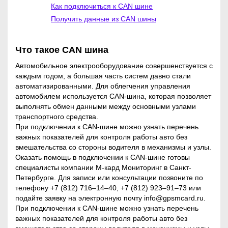
Как подключиться к CAN шине
оплива
Получить данные из CAN шины
ДАТЧИКИ
Что такое CAN шина
Автомобильное электрооборудование совершенствуется с
ВИДЕОРЕГИСТРАТОРЫ
каждым годом, а большая часть систем давно стали
автоматизированными. Для облегчения управления
автомобилем используется CAN-шина, которая позволяет
(Только для Юр.лиц и
выполнять обмен данными между основными узлами
GPS ТРЕКЕРЫ
Индивидуальных предпринимателей)
транспортного средства.
При подключении к CAN-шине можно узнать перечень
Ставя отметку, я даю свое
важных показателей для контроля работы авто без
согласие на обработку моих
вмешательства со стороны водителя в механизмы и узлы.
персональных данных в соответствии
ВИДЕОНАБЛЮДЕНИЕ В
Оказать помощь в подключении к CAN-шине готовы
ько для
с законом №152-ФЗ «О персональных
АВТОМОБИЛЬ
специалисты компании М-кард Мониторинг в Санкт-
лиц и
данных» от 27.07.2006 и принимаю
Петербурге. Для записи или консультации позвоните по
ивидуальных
условия
Соглашения на обработку
телефону +7 (812) 716–14–40, +7 (812) 923–91–73 или
дпринимателей)
персональных данных
подайте заявку на электронную почту info@gpsmcard.ru.
Ставя отметку, я даю свое согласие на
КОНТРОЛЬ РАСХОДА
При подключении к CAN-шине можно узнать перечень
работку моих персональных данных в
важных показателей для контроля работы авто без
соответствии с законом №152-ФЗ «О
ТОПЛИВА