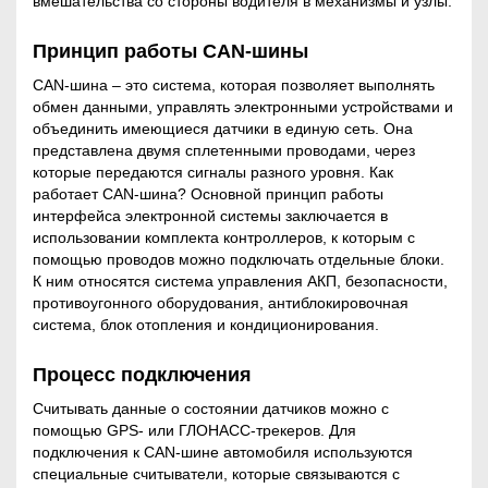
вмешательства со стороны водителя в механизмы и узлы.
ерсональных данных» от 27.07.2006 и
принимаю условия
Соглашения на
обработку персональных данных
Принцип работы CAN-шины
ВИДЕОНАБЛЮДЕНИЕ НА
CAN-шина – это система, которая позволяет выполнять
ТРАНСПОРТЕ
обмен данными, управлять электронными устройствами и
объединить имеющиеся датчики в единую сеть. Она
представлена двумя сплетенными проводами, через
которые передаются сигналы разного уровня. Как
СИСТЕМЫ
работает CAN-шина? Основной принцип работы
интерфейса электронной системы заключается в
МОНИТОРИНГА
использовании комплекта контроллеров, к которым с
ТРАНСПОРТА
помощью проводов можно подключать отдельные блоки.
К ним относятся система управления АКП, безопасности,
противоугонного оборудования, антиблокировочная
система, блок отопления и кондиционирования.
ГОТОВЫЕ РЕШЕНИЯ
Процесс подключения
Считывать данные о состоянии датчиков можно с
УСЛУГИ
помощью GPS- или ГЛОНАСС-трекеров. Для
подключения к CAN-шине автомобиля используются
специальные считыватели, которые связываются с