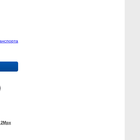
 от
ьных
ных
 от
ных
анспорта
 2Mpx