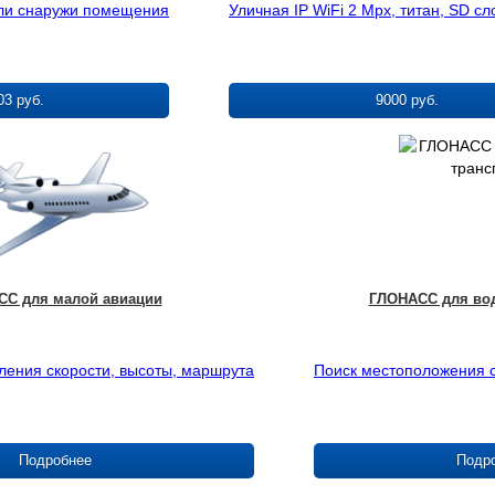
или снаружи помещения
Уличная IP WiFi 2 Mpx, титан, SD сл
03 руб.
9000 руб.
С для малой авиации
ГЛОНАСС для вод
ления скорости, высоты, маршрута
Поиск местоположения с
Подробнее
Подр