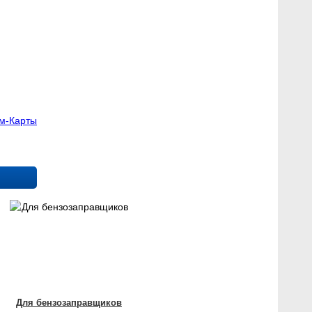
им-Карты
Для бензозаправщиков