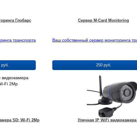
нных в соответствии с законом №152-ФЗ «О персональных данных»
Ставя отметку, я даю свое согласие на обработку моих персонал
.07.2006 и принимаю условия
Соглашения на обработку персональ
нных в соответствии с законом №152-ФЗ «О персональных данных»
данных
.07.2006 и принимаю условия
Соглашения на обработку персональ
оринга Глобарс
Сервер M-Card Monitoring
данных
ринга транспорта
Ваш собственный сервер мониторинга тр
 руб.
250 руб.
амера SD; Wi-Fi 2Mp
Уличная IP WiFi видеокамера