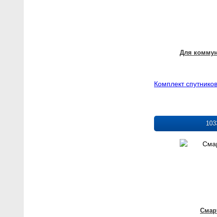
Для комму
Комплект спутнико
103
Смар