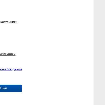
хозтехники
деонаблюдения
8 руб.