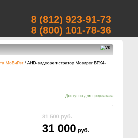
8 (812) 923-91-73
8 (800) 101-78-36
рта МоВиРег
/
AHD-видеорегистратор Мовирег ВРХ4-
Доступно для предзаказа
31 500
руб.
31 000
руб.