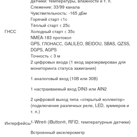
датчики: температуры, влажности и т. п.
Слежение: 33/99 канала
Чувствительность: -165 дБм
Горячий старт <1с
Тёплый старт < 25с
ГНСС
Холодный старт < 35с
NMEA-183 протокол
GPS, ГЛОНАСС, GALILEO, BEIDOU, SBAS, QZSS,
DGPS, AGPS
Точность < 3 м
2 цифровых входа (1 вход зарезервирован для
мониторинга статуса зажигания)
1 аналоговый вход (10В или 30В)
1 настраиваемый вход DIN3 или AIN2
2 цифровой выход типа «открытый коллектор»
(подключение различных реле, LED, зуммеров и
т. п.)
1-Wire® (iButton®, RFID, температурные датчики)
Интерфейсы
Встроенный акселерометр