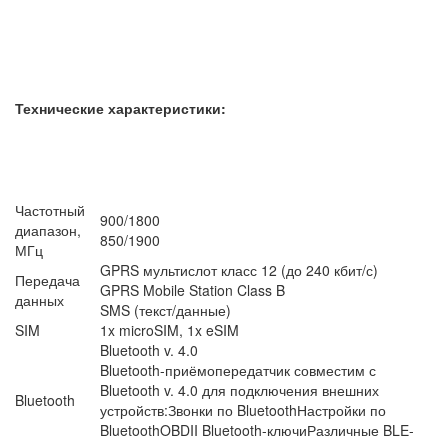
Технические характеристики:
Частотный
900/1800
диапазон,
850/1900
МГц
GPRS мультислот класс 12 (до 240 кбит/с)
Передача
GPRS Mobile Station Class B
данных
SMS (текст/данные)
SIM
1x microSIM, 1x eSIM
Bluetooth v. 4.0
Bluetooth-приёмопередатчик совместим с
Bluetooth v. 4.0 для подключения внешних
Bluetooth
устройств:Звонки по BluetoothНастройки по
BluetoothOBDII Bluetooth-ключиРазличные BLE-