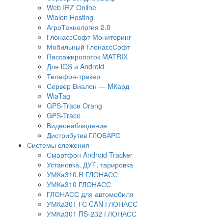
Web IRZ Online
Wialon Hosting
АгроТехнология 2.0
ГлонассСофт Мониторинг
Мобильный ГлонассСофт
Пассажиропоток MATRIX
Для iOS и Android
Телефон-трекер
Сервер Виалон — MКард
WiaTag
GPS-Trace Orang
GPS-Trace
Видеонаблюдение
Дистрибутив ГЛОБАРС
Системы слежения
Смартфон Android-Tracker
Установка, ДУТ, тарировка
УМКа310.R ГЛОНАСС
УМКа310 ГЛОНАСС
ГЛОНАСС для автомобиля
УМКа301 ГС CAN ГЛОНАСС
УМКа301 RS-232 ГЛОНАСС