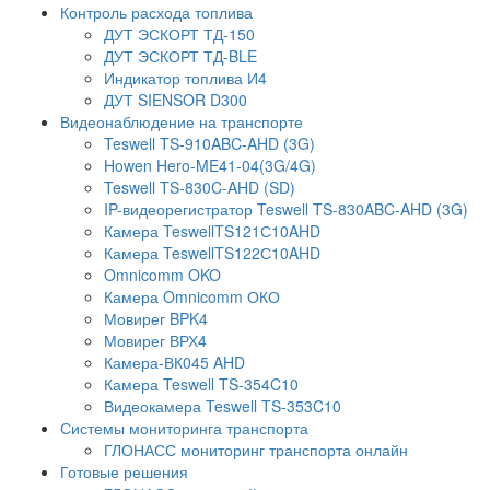
Контроль расхода топлива
ДУТ ЭСКОРТ ТД-150
ДУТ ЭСКОРТ ТД-BLE
Индикатор топлива И4
ДУТ SIENSOR D300
Видеонаблюдение на транспорте
Teswell TS-910ABC-AHD (3G)
Howen Hero-ME41-04(3G/4G)
Teswell TS-830C-AHD (SD)
IP-видеорегистратор Teswell TS-830ABC-AHD (3G)
Камера TeswellTS121С10AHD
Камера TeswellTS122С10AHD
Omnicomm OKO
Камера Omnicomm ОКО
Мовирег BPK4
Мовирег ВРХ4
Камера-ВК045 AHD
Камера Teswell TS-354C10
Видеокамера Teswell TS-353C10
Системы мониторинга транспорта
ГЛОНАСС мониторинг транспорта онлайн
Готовые решения