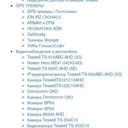
GPS ТРЕКЕРЫ
GPS-трекеры «Телтоника»
iON iRZ ГЛОНАСС
ARNAVI и DTM
НЕОМАТИКА ADM
Galileosky
Трекеры Voyager
УМКа ГлонассСофт
Видеонаблюдение в автомобиль
Teswell TS-910ABC-AHD (3G)
Howen Hero-ME41-04(3G/4G)
Teswell TS-830C-AHD (SD)
IP-видеорегистратор Teswell TS-830ABC-AHD (3G)
Камера TeswellTS121С10AHD
Камера TeswellTS122С10AHD
Omnicomm OKO
Камера Omnicomm ОКО
Мовирег BPK4
Мовирег ВРХ4
Камера-ВК045 AHD
Камера Teswell TS-354C10
Видеокамера Teswell TS-353C10