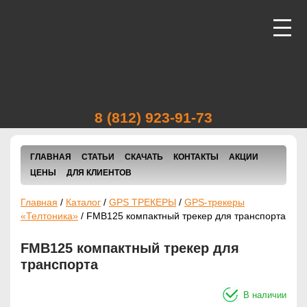
ВИДЕОНАБЛЮДЕНИЕ
АВТОТРАНСПОРТА
8 (812) 923-91-73
ВИДЕОНАБЛЮДЕНИЕ
ГЛАВНАЯ
СТАТЬИ
СКАЧАТЬ
КОНТАКТЫ
АКЦИИ
ПОМЕЩЕНИЙ И УЛИЦ
ЦЕНЫ
ДЛЯ КЛИЕНТОВ
Главная
/
Каталог
/
GPS ТРЕКЕРЫ
/
GPS-трекеры
ПРОГРАММЫ
«Телтоника»
/
FMB125 компактный трекер для транспорта
СЛЕЖЕНИЯ
FMB125 компактный трекер для
транспорта
СИСТЕМЫ СЛЕЖЕНИЯ
В наличии