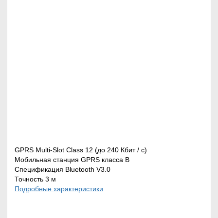
ДАТЧИКИ
ВИДЕОРЕГИСТРАТОРЫ
GPS ТРЕКЕРЫ
ВИДЕОНАБЛЮДЕНИЕ В
GPRS Multi-Slot Class 12 (до 240 Кбит / с)
АВТОМОБИЛЬ
Мобильная станция GPRS класса B
Спецификация Bluetooth V3.0
Точность 3 м
Подробные характеристики
КОНТРОЛЬ РАСХОДА
ТОПЛИВА